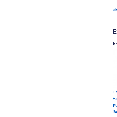
plu
E
b
De
Ha
Ku
Ba