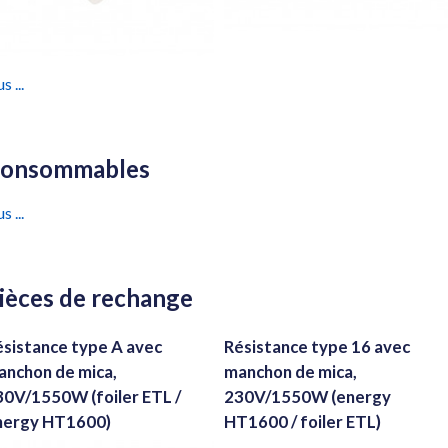
s ...
onsommables
s ...
ièces de rechange
ésistance type A avec
Résistance type 16 avec
anchon de mica,
manchon de mica,
30V/1550W (foiler ETL /
230V/1550W (energy
nergy HT1600)
HT1600 / foiler ETL)