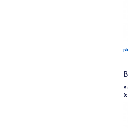
plu
B
B
(