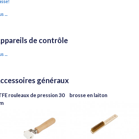
asse!
s ...
ppareils de contrôle
s ...
ccessoires généraux
TFE rouleaux de pression 30
brosse en laiton
m