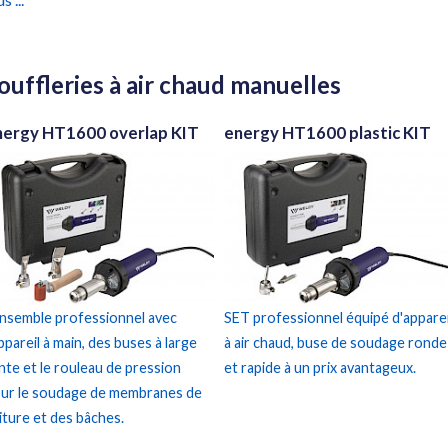
ouffleries à air chaud manuelles
nergy HT1600 overlap KIT
energy HT1600 plastic KIT
ensemble professionnel avec
SET professionnel équipé d'apparei
appareil à main, des buses à large
à air chaud, buse de soudage ronde
nte et le rouleau de pression
et rapide à un prix avantageux.
ur le soudage de membranes de
iture et des bâches.