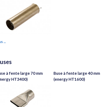
s ...
uses
use à fente large 70 mm
Buse à fente large 40 mm
energy HT3400)
(energy HT1600)