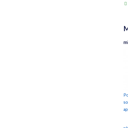
M
m
Po
so
ap
plu