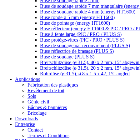
Buse de soudage rapide 5 mm
Buse de soudage rapide 7 mm triangulaire (energ
Buse de soudage rapide 4 mm (energy HT1600)
Buse ronde ø 5 mm (energy HT1600)
Buse de pointage (energy HT1600)
Buse réflecteur (energy HT1600 & PIC / PRO / 
Buse à fente large (PIC / PRO / PLUS S)
Buse protège-vitres (PIC / PRO / PLUS S)
Buse de soudage par recouvrement (PLUS S)
Buse réflectrice de brasage (PLUS S)
Buse de soudage (PLUS S)
Breitschlitzdüse (ø 31.5), 40 x 2 mm, 15° abgewink
Breitschlitzdüse (ø 31.5), 20 x 2 mm, 15° abgewink
Rohrdüse (ø 31.5), ø 8 x 1.5 x 42, 15° angled
Applications
Fabrication des plastiques
Revêtement de toit
Sols
Génie civil
Bâches & bannières
Bricolage
Downloads
Entreprise
Contact
Termes et Conditions