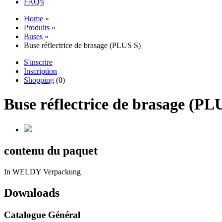
FAQ's
Home
»
Produits
»
Buses
»
Buse réflectrice de brasage (PLUS S)
S'inscrire
Inscription
Shopping
(0)
Buse réflectrice de brasage (PL
contenu du paquet
In WELDY Verpackung
Downloads
Catalogue Général