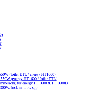
f2)
)
3)
m
550W (foiler ETL / energy HT1600)
1550W (energy HT1600 / foiler ETL)
limmerrohr, für energy HT1600 & HT1600D
00W. incl. m. tube. spp