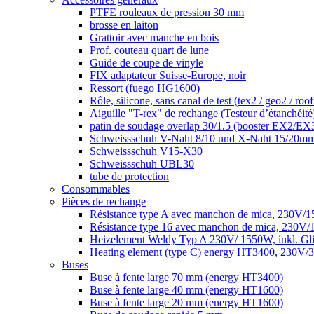
PTFE rouleaux de pression 30 mm
brosse en laiton
Grattoir avec manche en bois
Prof. couteau quart de lune
Guide de coupe de vinyle
FIX adaptateur Suisse-Europe, noir
Ressort (fuego HG1600)
Rôle, silicone, sans canal de test (tex2 / geo2 / roo
Aiguille "T-rex" de rechange (Testeur d’étanchéité
patin de soudage overlap 30/1.5 (booster EX2/EX
Schweissschuh V-Naht 8/10 und X-Naht 15/20m
Schweissschuh V15-X30
Schweissschuh UBL30
tube de protection
Consommables
Pièces de rechange
Résistance type A avec manchon de mica, 230V/1
Résistance type 16 avec manchon de mica, 230V/
Heizelement Weldy Typ A 230V/ 1550W, inkl. G
Heating element (type C) energy HT3400, 230V/33
Buses
Buse à fente large 70 mm (energy HT3400)
Buse à fente large 40 mm (energy HT1600)
Buse à fente large 20 mm (energy HT1600)