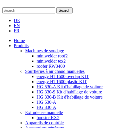
Search
DE
EN
FR
Home
Produits
Machines de soudage
miniwelder roof2
miniwelder tex2
roofer RW3400
Souffleries à air chaud manuelles
energy HT1600 overlap KIT
energy HT1600 plastic KIT
HG 530-A Kit d'habillage de voiture
HG 330-S Kit d'habillage de voiture
HG 330-B Kit d'habillage de voiture
HG 530-A
HG 330-A
Extrudeuse manuelle
booster EX2
Appareils de contrôle
Accessoires généraux