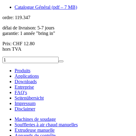
Catalogue Général (pdf – 7 MB)
ordre: 119.347
délai de livraison:
5-7 jours
garantie:
1 année "bring in"
Prix: CHF 12.80
hors TVA
Produits
Applications
Downloads
Entreprise
FAQ's
Seitenübersicht
Impressum
Disclaimer
Machines de soudage
Souffleries à air chaud manuelles
Extrudeuse manuelle
Appareils de contrôle