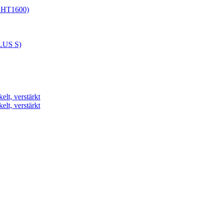
y HT1600)
PLUS S)
elt, verstärkt
elt, verstärkt