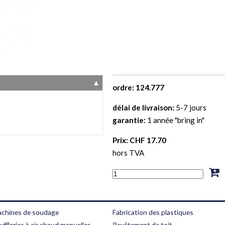
▼
ordre: 124.777
délai de livraison:
5-7 jours
garantie:
1 année "bring in"
Prix: CHF 17.70
hors TVA
chines de soudage
Fabrication des plastiques
uffleries à air chaud manuelles
Revêtement de toit