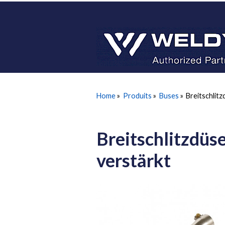
Home
»
Produits
»
Buses
»
Breitschlitz
Breitschlitzdüse
verstärkt