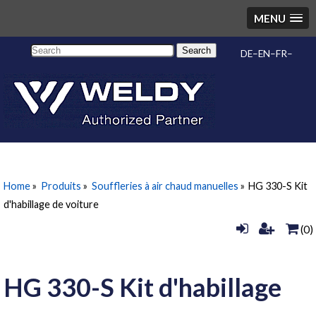
MENU
Search
DE
EN
FR
Home
»
Produits
»
Souffleries à air chaud manuelles
»
HG 330-S Kit
d'habillage de voiture
(0)
HG 330-S Kit d'habillage